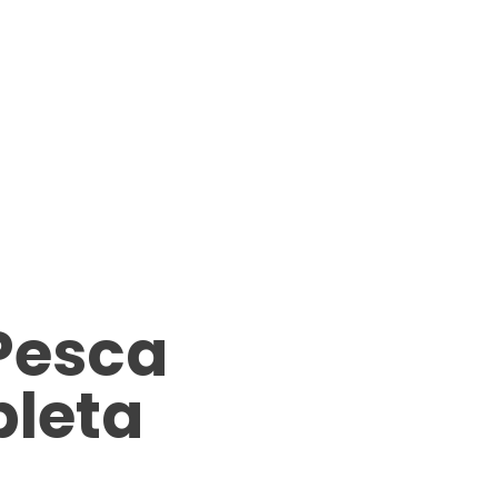
Pesca
leta